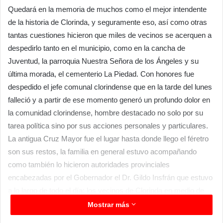
Quedará en la memoria de muchos como el mejor intendente
de la historia de Clorinda, y seguramente eso, así como otras
tantas cuestiones hicieron que miles de vecinos se acerquen a
despedirlo tanto en el municipio, como en la cancha de
Juventud, la parroquia Nuestra Señora de los Ángeles y su
última morada, el cementerio La Piedad. Con honores fue
despedido el jefe comunal clorindense que en la tarde del lunes
falleció y a partir de ese momento generó un profundo dolor en
la comunidad clorindense, hombre destacado no solo por su
tarea política sino por sus acciones personales y particulares.
La antigua Cruz Mayor fue el lugar hasta donde llego el féretro
son sus restos, la familia en general estuvo acompañando
como también lo hicieron autoridades provinciales
encabezadas por el Gobernador el Dr. Gildo Insfrán que estuvo
a lo largo de todo el día; los vecinos de Clorinda en medio de
aplausos cerrados iban dando lugar al ingreso al campo santo.
Mostrar más
Fermi Caballero, referente político de nuestra ciudad hizo uso