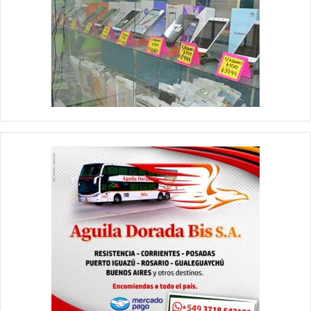
paseo Raúl Alfonsín, expo anime, música en la frontera,
placitas literarias.
Y hay muchas propuestas más; pilates para adultos mayores
en el CIC de Italia y Marana, diseño en impresión 3D en la
biblioteca Eloy Caniza de las 742 viviendas como también en el
Punto Digital, programación infantil, taller didáctico con
psicólogas, destinado a niños de 5 a 7 años, cocineritos kids,
cursos de oficios en su etapa final y con nuevos cursos. El
Punto Digital también tendrá actividades para los mas chicos,
como ser point jr. Programación e impresión 3D mas funciones
de cine durante los viernes por la tarde.
PLAYA
El Intendente Ariel Caniza manifestó que este domingo 4 de
enero estará habilitándose oficialmente la playa municipal, para