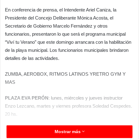
En conferencia de prensa, el Intendente Ariel Caniza, la
Presidente del Concejo Deliberante Mónica Acosta, el
Secretario de Gobierno Marcelo Fernández y otros
funcionarios, presentaron lo que será el programa municipal
“Viví tu Verano” que este domingo arrancara con la habilitación
de la playa municipal. Los funcionarios municipales brindaron
detalles de las actividades.
ZUMBA, AEROBOX, RITMOS LATINOS YRETRO GYM Y
MAS
PLAZA EVA PERÓN
: lunes, miércoles y jueves instructor
Enzo Lezcano, martes y viernes profesora Soledad Cespedes.
20 hs.
PLAYÓN DE LAS 300 VIVIENDAS
: lunes, miércoles y
Mostrar más
viernes, instructor Tomas Giménez. 19 hs.