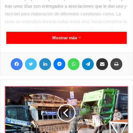
tras unos días son entregados a asociaciones que le dan uso y
reciclan para elaboración de diferentes cuestiones como. La
tarea se extenderá durante todos estos días hasta completar la
quita total y así dejar la ciudad tal como estaba antes del inicio
del proceso publicitario político.
Mostrar más
Facebook
Twitter
LinkedIn
Messenger
WhatsApp
Telegram
Compartir por correo electrónico
Imprim