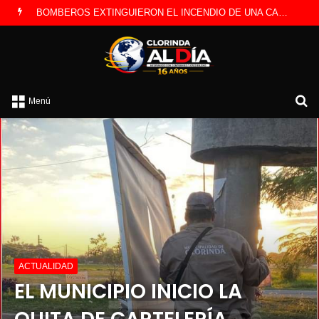
LA POLICÍA INVESTIGA ROBO A CAMBISTA OCURRIDO ESTE JUEVES
B
Menú
po
ACTUALIDAD
EL MUNICIPIO INICIO LA