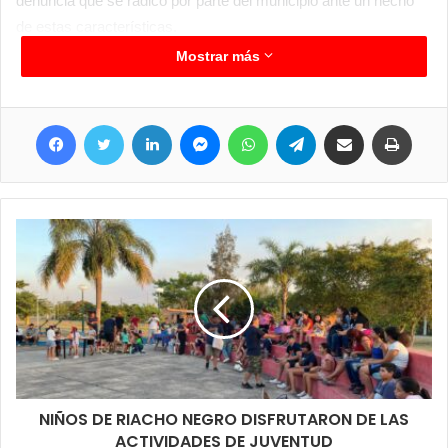
denuncia que se radico por parte del municipio ante un hecho
de estas características.
Mostrar más
Facebook
Twitter
LinkedIn
Messenger
WhatsApp
Telegram
Compartir por correo electrónico
Imprimir
NIÑOS DE RIACHO NEGRO DISFRUTARON DE LAS
ACTIVIDADES DE JUVENTUD