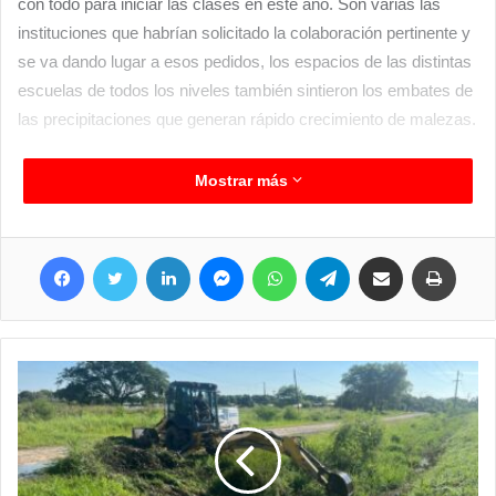
con todo para iniciar las clases en este año. Son varias las
instituciones que habrían solicitado la colaboración pertinente y
se va dando lugar a esos pedidos, los espacios de las distintas
escuelas de todos los niveles también sintieron los embates de
las precipitaciones que generan rápido crecimiento de malezas.
Mostrar más
Facebook
Twitter
LinkedIn
Messenger
WhatsApp
Telegram
Compartir por correo electrónico
Imprimir