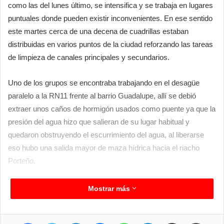
como las del lunes último, se intensifica y se trabaja en lugares
puntuales donde pueden existir inconvenientes. En ese sentido
este martes cerca de una decena de cuadrillas estaban
distribuidas en varios puntos de la ciudad reforzando las tareas
de limpieza de canales principales y secundarios.
Uno de los grupos se encontraba trabajando en el desagüe
paralelo a la RN11 frente al barrio Guadalupe, allí se debió
extraer unos caños de hormigón usados como puente ya que la
presión del agua hizo que salieran de su lugar habitual y
quedaron obstruyendo el escurrimiento del agua, al liberarse
eso hubo una salida mayor de maza hídrica hacia el riacho
Porteño.
Otro de los trabajos puntuales estuvo sobre avenida Belgrano
Mostrar más
en el Porteño Sur donde se detectó inconvenientes de
escurrimiento por diversos factores, pero principalmente basura
Facebook
Twitter
LinkedIn
Messenger
WhatsApp
Telegram
Compartir por correo electrónico
Imprimir