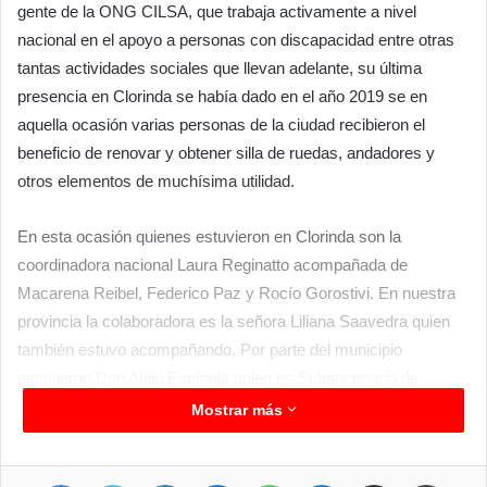
gente de la ONG CILSA, que trabaja activamente a nivel
nacional en el apoyo a personas con discapacidad entre otras
tantas actividades sociales que llevan adelante, su última
presencia en Clorinda se había dado en el año 2019 se en
aquella ocasión varias personas de la ciudad recibieron el
beneficio de renovar y obtener silla de ruedas, andadores y
otros elementos de muchísima utilidad.
En esta ocasión quienes estuvieron en Clorinda son la
coordinadora nacional Laura Reginatto acompañada de
Macarena Reibel, Federico Paz y Rocío Gorostivi. En nuestra
provincia la colaboradora es la señora Liliana Saavedra quien
también estuvo acompañando. Por parte del municipio
estuvieron Don Alejo Espínola quien es Subsecretario de
Desarrollo Humano, el Director de Servicios y Asistencia Social
Mostrar más
Pedro Penayo que además es coordinador del Consejo
Municipal de Discapacidad, equipo técnico de la oficina de
Facebook
Twitter
LinkedIn
Messenger
WhatsApp
Telegram
Compartir por correo electrónico
Imprimir