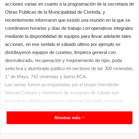
acciones varias en cuanto a la programación de la secretaria de
Obras Publicas de la Municipalidad de Clorinda, y
recientemente informaron que existió una reunión en la que se
coordinaron horarios y días de trabajo con operativos integrales
mediante la disponibilidad de equipos para llevar adelante tales
acciones, en ese sentido el sábado último por ejemplo se
distribuyeron equipos de cuneteo, limpieza general con
desmalezado, recuperación y mejoramiento de ripio, poda
selectiva y alumbrado público en sectores de las 300 viviendas,
1° de Mayo, 742 viviendas y barrio ACA.
Las tareas fueron acompañadas por el propio Intendente
Manuel Celauro y miembros de su equipo de trabajo que
estaban en distintos sectores, como el Diputado provincial
Alejandro Navas, el Secretario de Obras Publicas Fabián
Vázquez y el Vicepresidente del Concejo Deliberante Ariel
Mostrar más
Caniza, este último quien expresó que se mantuvieron como
suele suceder habitualmente, reuniones de trabajo en la que se
Facebook
Twitter
LinkedIn
Messenger
WhatsApp
Telegram
Compartir por correo electrónico
Imprim