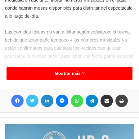
donde habrán mesas disponibles para disfrutar del espectáculo
a lo largo del día.
Las comidas típicas no van a faltar según señalaron, la buena
bebida que acompañe tampoco y los números musicales ya
están confirmados para que aquellos vecinos que quieran
acercarse lo puedan hacer, para tener una fecha patria especial
en un lugar que busca reunir a la familia a través de este tipo de
actividades. La entrada es libre y gratuita, solo hay que tener
Mostrar más
las ganas de disfrutar de evento que se extenderá hasta cerca
de las 18 hs señalaron.
Facebook
Twitter
LinkedIn
Messenger
WhatsApp
Telegram
Compartir por correo electrónico
Imprimir