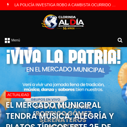
PREOCUPACIÓN POR MOTOS QUE CIRCULAN SIN ILUMINACIÓN
B
Menú
p
ACTUALIDAD
EL MERCADO MUNICIPAL
TENDRÁ MÚSICA, ALEGRÍA Y