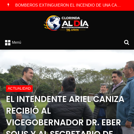
BOMBEROS EXTINGUIERON EL INCENDIO DE UNA CAMIONETA Y DETERMINARON QUE FUE POR UNA FALLA ELÉCTRICA
B
Menú
p
ACTUALIDAD
EL INTENDENTE ARIEL CANIZA
RECIBIÓ AL
VICEGOBERNADOR DR. EBER