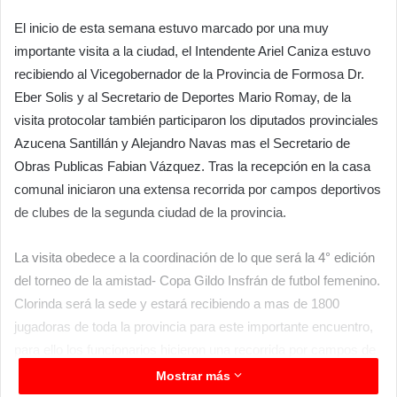
El inicio de esta semana estuvo marcado por una muy
importante visita a la ciudad, el Intendente Ariel Caniza estuvo
recibiendo al Vicegobernador de la Provincia de Formosa Dr.
Eber Solis y al Secretario de Deportes Mario Romay, de la
visita protocolar también participaron los diputados provinciales
Azucena Santillán y Alejandro Navas mas el Secretario de
Obras Publicas Fabian Vázquez. Tras la recepción en la casa
comunal iniciaron una extensa recorrida por campos deportivos
de clubes de la segunda ciudad de la provincia.
La visita obedece a la coordinación de lo que será la 4° edición
del torneo de la amistad- Copa Gildo Insfrán de futbol femenino.
Clorinda será la sede y estará recibiendo a mas de 1800
jugadoras de toda la provincia para este importante encuentro,
para ello los funcionarios hicieron una recorrida por campos de
juegos sedes sociales y otros puntos a fin de ir coordinando lo
Mostrar más
que será este muy importante evento deportivo y social.