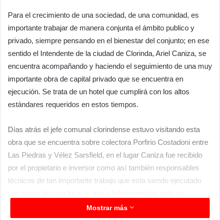
Para el crecimiento de una sociedad, de una comunidad, es
importante trabajar de manera conjunta el ámbito publico y
privado, siempre pensando en el bienestar del conjunto; en ese
sentido el Intendente de la ciudad de Clorinda, Ariel Caniza, se
encuentra acompañando y haciendo el seguimiento de una muy
importante obra de capital privado que se encuentra en
ejecución. Se trata de un hotel que cumplirá con los altos
estándares requeridos en estos tiempos.
Días atrás el jefe comunal clorindense estuvo visitando esta
obra que se encuentra sobre colectora Porfirio Costadoni entre
Las Piedras y Vélez Sarsfield, en el lugar Caniza fue recibido
por el propietario e inversor como así también responsables
técnicos de tan importante trabajo que esta siendo ejecutado
con mano de obra local, y que a futuro tambien para su
funcionamiento requerirá de mano de obra capacitada a la que
Mostrar más
hay que preparar.