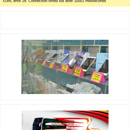
cURL error 28: Connection timed out after 10001 milliseconds