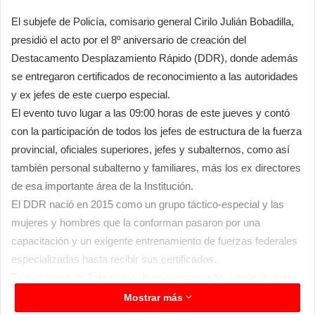
El subjefe de Policía, comisario general Cirilo Julián Bobadilla,
presidió el acto por el 8º aniversario de creación del
Destacamento Desplazamiento Rápido (DDR), donde además
se entregaron certificados de reconocimiento a las autoridades
y ex jefes de este cuerpo especial.
El evento tuvo lugar a las 09:00 horas de este jueves y contó
con la participación de todos los jefes de estructura de la fuerza
provincial, oficiales superiores, jefes y subalternos, como así
también personal subalterno y familiares, más los ex directores
de esa importante área de la Institución.
El DDR nació en 2015 como un grupo táctico-especial y las
mujeres y hombres que la conforman pasaron por una
capacitación y un exigente entrenamiento de fuerzas federales
especializadas hasta recibir sus certificados.
Tras el curso, el 3 de mayo de ese mismo año, según la orden
de Comando Superior Policial, los integrantes de este grupo se
Mostrar más
desplazaron hasta la localidad de Ingeniero Juarez, donde