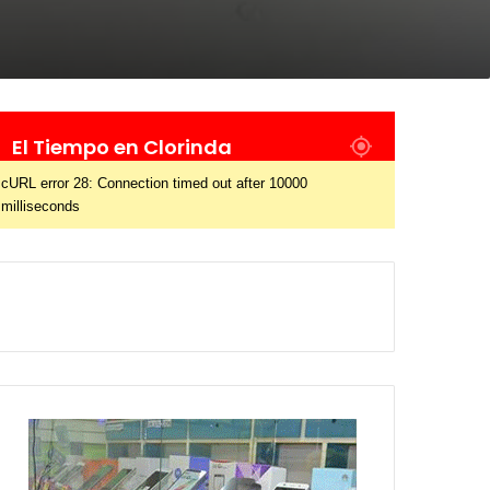
El Tiempo en Clorinda
cURL error 28: Connection timed out after 10000
milliseconds