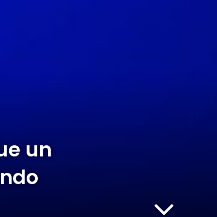
ue un
ando