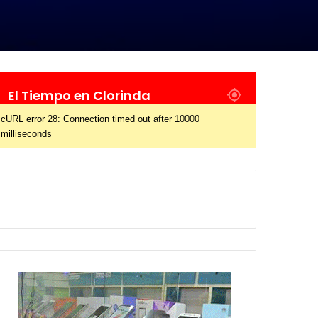
El Tiempo en Clorinda
cURL error 28: Connection timed out after 10000
milliseconds