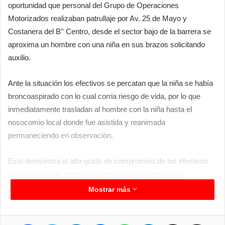
oportunidad que personal del Grupo de Operaciones
Motorizados realizaban patrullaje por Av. 25 de Mayo y
Costanera del B° Centro, desde el sector bajo de la barrera se
aproxima un hombre con una niña en sus brazos solicitando
auxilio.
Ante la situación los efectivos se percatan que la niña se había
broncoaspirado con lo cual corria riesgo de vida, por lo que
inmediatamente trasladan al hombre con la niña hasta el
nosocomio local donde fue asistida y reanimada
permaneciendo en observación.
Esto demuestra el alto grado de compromiso de los efectivos
para asistir a las personas ante las situaciones que se
presentan y velando por la seguridad de toda la ciudadanía.
Mostrar más
Facebook
Twitter
LinkedIn
Messenger
WhatsApp
Telegram
Compartir por correo electrónico
Imprim