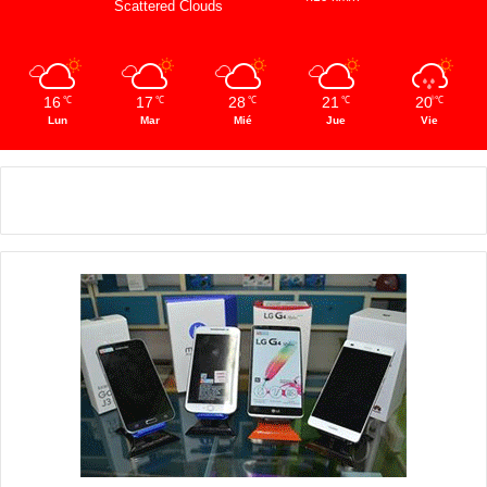
Scattered Clouds
16
17
28
21
20
℃
℃
℃
℃
℃
Lun
Mar
Mié
Jue
Vie