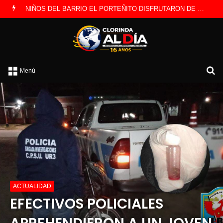
EL TEATRO REGIONAL DIJO PRESENTE EN CLORINDA CON DOS OBRAS
B
Menú
p
ACTUALIDAD
EFECTIVOS POLICIALES