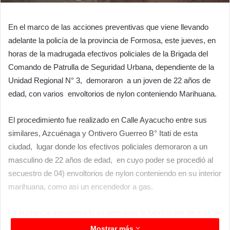
En el marco de las acciones preventivas que viene llevando
adelante la policía de la provincia de Formosa, este jueves, en
horas de la madrugada efectivos policiales de la Brigada del
Comando de Patrulla de Seguridad Urbana, dependiente de la
Unidad Regional N° 3, demoraron a un joven de 22 años de
edad, con varios envoltorios de nylon conteniendo Marihuana.
El procedimiento fue realizado en Calle Ayacucho entre sus
similares, Azcuénaga y Ontivero Guerreo B° Itati de esta
ciudad, lugar donde los efectivos policiales demoraron a un
masculino de 22 años de edad, en cuyo poder se procedió al
secuestro de 04) envoltorios de nylon conteniendo en su interior
marihuana, como asi un encendedor a gas.
La sustancia secuestrada es apta para la fabricación de más de
60 cigarrillos de fabricación cacera (Porros). Personal de la
Mostrar más