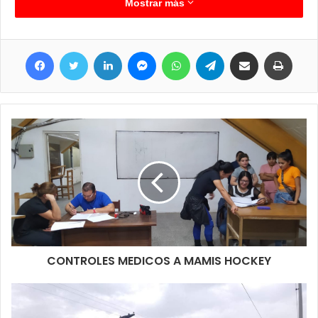
su venta, entre ellas tiza, se secuestraron además sumas de
Mostrar más
dinero diversas producto de la venta de estupefacientes tanto
en pesos como guaraníes, balanzas, bolsitas de nylon,
Facebook
Twitter
LinkedIn
Messenger
WhatsApp
Telegram
Compartir por correo electrónico
Imprim
teléfonos celulares, netbooks, y otros elementos caseros
usados presumiblemente para fraccionar y mezclar el producto.
Además del personal de Drogas Peligrosas de Clorinda
también estuvieron apoyando esta intervención, efectivos y
móviles del Comando Radiolectrico Policial, de la Comisaria
Territorios Nacionales y de la brigada de D-2 también de
Clorinda, todos dando cumplimiento a mandamiento judicial que
se logra tras tareas de ardua inteligencia previa y contar con las
pruebas necesarias.
CONTROLES MEDICOS A MAMIS HOCKEY