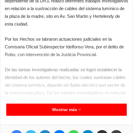
dependiente de la UR3, realizo diferentes trabajos investigativos
en relación a la sustracción de cables del sistema lumínico de
la plaza de la madre, sito en Av. San Martin y Hertelendy de
esta ciudad.
Por los Hechos se labraron actuaciones judiciales en la
Comisaria Oficial Subinspector Idelfonso Vera, por el delito de
Robo, con intervención de la Justicia Provincial.
De las tareas investigativas realizadas se logró establecer la
identidad de los autores del hecho, los cuales sustraían cables
del sistema lumínico, dejando sin fluido eléctrico aun sector de
la mencionada plaza. De los trabajos investigativos en relación
al hecho de mención surge que la sustracción de los cables se
origina para extraer los filamentos de cobres para luego
Mostrar más
comercializarlos, además que habrían quemado los cables en
sector de la Costanera de esta ciudad, donde se hallaron
Facebook
Twitter
LinkedIn
Messenger
WhatsApp
Telegram
Compartir por correo electrónico
Imprimir
elementos de prueba para la causa.