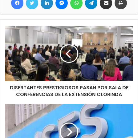
En horas de la mañana del día Jueves, personal de la brigada
conjuntamente con efectivos policiales de la Zona 2, lograron
proceder a la aprehensión de dos sujetos de 29 y 25 años de
edad, sindicados como los autores del mencionado hecho
ilícito.
Los detenido fueron notificados de su situación legal y
derechos y garantías que lo asisten permaneciendo detenidos
en celdas a disposición de la Justicia Provincial.
DISERTANTES PRESTIGIOSOS PASAN POR SALA DE
CONFERENCIAS DE LA EXTENSIÓN CLORINDA