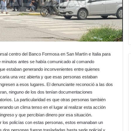
cursal centro del Banco Formosa en San Martín e Italia para
e minutos antes se había comunicado al comando
que estaban generando inconvenientes entre quienes
ancaria una vez abierta y que esas personas estaban
ingresen a esos lugares. El denunciante reconoció a las dos
caran, ninguno de los dos tenían documentaciones
torios. La particularidad es que otras personas también
ando un clima tenso en el lugar al realizar esta acción
 ingreso y que percibían dinero por esa situación.
r los policías con estas personas, estos emanaban un
as dos personas fueron trasladadas hasta sede policial y