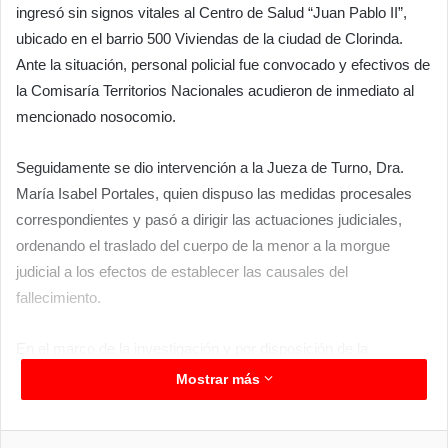
ingresó sin signos vitales al Centro de Salud “Juan Pablo II”,
ubicado en el barrio 500 Viviendas de la ciudad de Clorinda.
Ante la situación, personal policial fue convocado y efectivos de
la Comisaría Territorios Nacionales acudieron de inmediato al
mencionado nosocomio.
Seguidamente se dio intervención a la Jueza de Turno, Dra.
María Isabel Portales, quien dispuso las medidas procesales
correspondientes y pasó a dirigir las actuaciones judiciales,
ordenando el traslado del cuerpo de la menor a la morgue
judicial a los efectos de establecer las causales del
fallecimiento.
En el marco de la investigación y por disposición de la
magistrada interviniente, se realizaron allanamientos en procura
Mostrar más
de lograr el secuestro de elementos de interés para la causa.
Facebook
Twitter
LinkedIn
Messenger
WhatsApp
Telegram
Compartir por correo electrónico
Imprimir