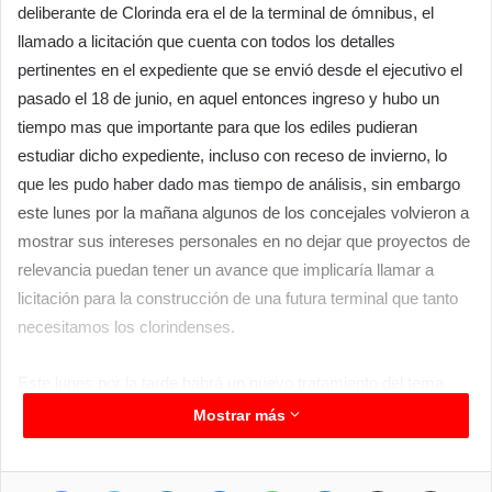
deliberante de Clorinda era el de la terminal de ómnibus, el
llamado a licitación que cuenta con todos los detalles
pertinentes en el expediente que se envió desde el ejecutivo el
pasado el 18 de junio, en aquel entonces ingreso y hubo un
tiempo mas que importante para que los ediles pudieran
estudiar dicho expediente, incluso con receso de invierno, lo
que les pudo haber dado mas tiempo de análisis, sin embargo
este lunes por la mañana algunos de los concejales volvieron a
mostrar sus intereses personales en no dejar que proyectos de
relevancia puedan tener un avance que implicaría llamar a
licitación para la construcción de una futura terminal que tanto
necesitamos los clorindenses.
Este lunes por la tarde habrá un nuevo tratamiento del tema
dentro del seno de la comisión correspondiente, en dialogo con
Mostrar más
medios de comunicación la concejal Mónica Acosta manifestó
no perder la esperanza que sus pares entiendan la importancia
Facebook
Twitter
LinkedIn
Messenger
WhatsApp
Telegram
Compartir por correo electrónico
Imprimir