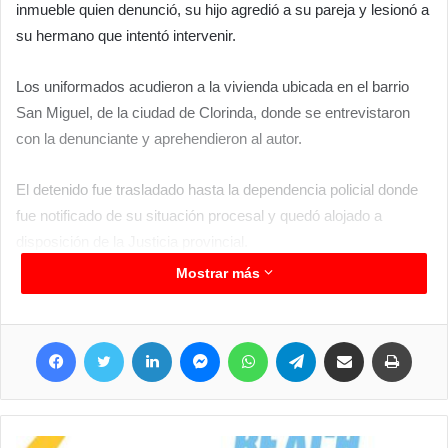
inmueble quien denunció, su hijo agredió a su pareja y lesionó a
su hermano que intentó intervenir.
Los uniformados acudieron a la vivienda ubicada en el barrio
San Miguel, de la ciudad de Clorinda, donde se entrevistaron
con la denunciante y aprehendieron al autor.
El detenido fue trasladado hasta la dependencia policial donde
fue notificado de su situación procesal y quedó alojado a
disposición de la Justicia provincial.
Mostrar más
Facebook
Twitter
LinkedIn
Messenger
WhatsApp
Telegram
Compartir por correo electrónico
Imprimir