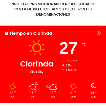
INSÓLITO, PROMOCIONAN EN REDES SOCIALES
VENTA DE BILLETES FALSOS DE DIFERENTES
DENOMINACIONES
El Tiempo en Clorinda
27
℃
Clorinda
32º - 27º
69%
5.8 km/h
Clear Sky
32
27
26
21
14
℃
℃
℃
℃
℃
Jue
Vie
Sáb
Dom
Lun