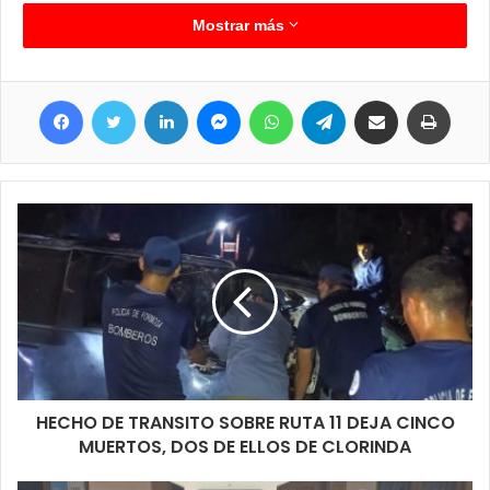
seguridad de comercios cercanos y luego de un amplio trabajo
Mostrar más
de campo realizado por personal del Comando Radioeléctrico,
alrededor de las 11:30 horas de este sábado, procedieron a la
Facebook
Twitter
LinkedIn
Messenger
WhatsApp
Telegram
Compartir por correo electrónico
Imprim
detención del sujeto, un joven de 21 años, por calle Jujuy, entre
la barrera de contención hídrica y calle 12 de octubre del barrio
Libertad de esta ciudad, logrando además recuperar los objetos
denunciados como sustraídos.
El hombre fue notificado de su situación legal y alojado en sede
policial a disposición del Juzgado de Instrucción y Correccional
N° 1 a cargo del Dr. Julio Mauriño.
HECHO DE TRANSITO SOBRE RUTA 11 DEJA CINCO
MUERTOS, DOS DE ELLOS DE CLORINDA