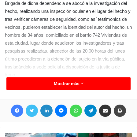
Brigada de dicha dependencia se abocó a la investigación del
hecho, realizando una inspección ocular en el lugar del hecho y
tras verificar cámaras de seguridad, como así testimonios de
vecinos, pudieron establecer la identidad del autor del hecho, un
hombre de 34 años, domiciliado en el barrio 742 Viviendas de
esta ciudad, lugar donde acudieron los investigadores y tras
pesquisas realizadas, alrededor de las 20.00 horas del lunes
último procedieron a la detención del sujeto en la vía pública,
trasladándolo a sede policial a disposición de la justicia de
turno.
Dentro de esa línea investigativa pudieron establecer que los
Mostrar más
objetos robados ya habían sido comercializados a un vecino del
sector, constituyéndose hasta la vivienda del mismo y al
Facebook
Twitter
LinkedIn
Messenger
WhatsApp
Telegram
Compartir por correo electrónico
Imprim
comentarle el origen de dichos objetos, entregó cuatro rejas de
hierro del ocho, con marco de metal, pintado de color blanco, y
una puerta de chapa de color negro con deterioro,
procediéndose al secuestro y traslado a la comisaría.