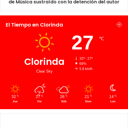
de Música sustraído con la detención del autor
El Tiempo en Clorinda
27
℃
Clorinda
32º - 27º
69%
5.8 km/h
Clear Sky
32
27
26
21
14
℃
℃
℃
℃
℃
Jue
Vie
Sáb
Dom
Lun