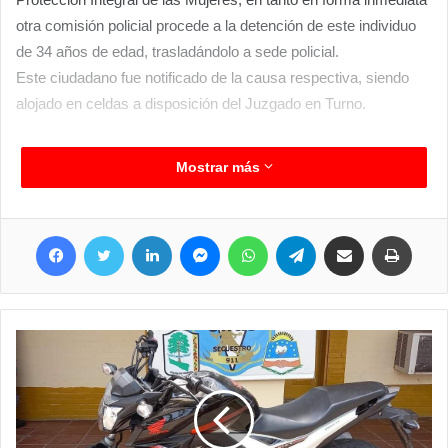
otra comisión policial procede a la detención de este individuo
de 34 años de edad, trasladándolo a sede policial.
Este ciudadano fue notificado de la causa respectiva, siendo
alojado en celdas a disposición del Juzgado en Turno.
Mostrar más
Facebook
Twitter
LinkedIn
Messenger
WhatsApp
Telegram
Compartir por correo electrónico
Imprim