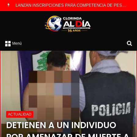
CLORINDA CREATIVA LANZA ESTE SÁBADO LA EDICIÓN DÍA DEL NIÑO
B
Menú
po
ACTUALIDAD
DETIENEN A UN INDIVIDUO