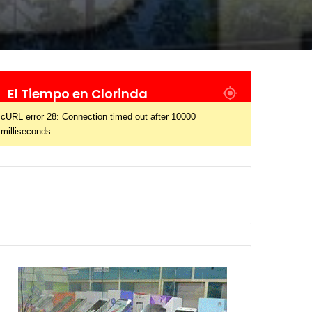
El Tiempo en Clorinda
cURL error 28: Connection timed out after 10000
milliseconds