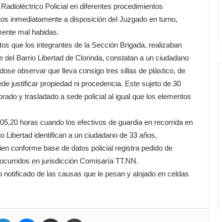
dioléctrico Policial en diferentes procedimientos
tos inmediatamente a disposición del Juzgado en turno,
mente mal habidas.
 que los integrantes de la Sección Brigada, realizaban
e del Barrio Libertad de Clorinda, constatan a un ciudadano
ose observar que lleva consigo tres sillas de plástico, de
ede justificar propiedad ni procedencia. Este sujeto de 30
rado y trasladado a sede policial al igual que los elementos
05,20 horas cuando los efectivos de guardia en recorrida en
io Libertad identifican a un ciudadano de 33 años,
ien conforme base de datos policial registra pedido de
curridos en jurisdicción Comisaría TT.NN.
do notificado de las causas que le pesan y alojado en celdas
ter
LinkedIn
Messenger
Compartir por correo electrónico
Imprimir