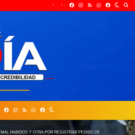
Facebook
Instagram
RSS
Whastapp
Facebook
Switch
Bu
skin
por
Facebook
Instagram
RSS
Whastapp
Facebook
Switch
skin
MAL HABIDOS Y OTRA POR REGISTRAR PEDIDO DE