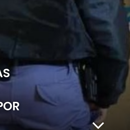
AS
POR