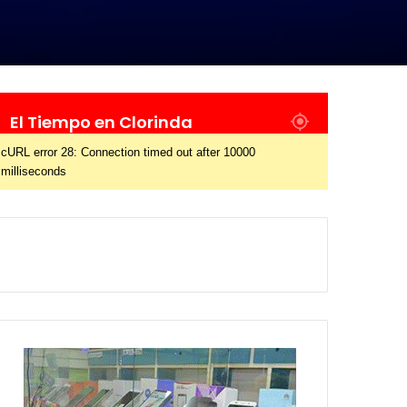
El Tiempo en Clorinda
cURL error 28: Connection timed out after 10000
milliseconds