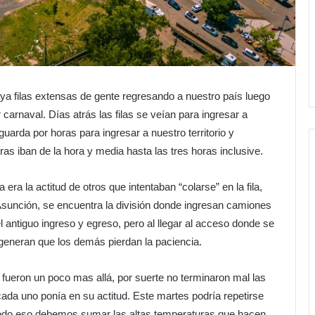
aya filas extensas de gente regresando a nuestro país luego
carnaval. Días atrás las filas se veían para ingresar a
guarda por horas para ingresar a nuestro territorio y
s iban de la hora y media hasta las tres horas inclusive.
era la actitud de otros que intentaban “colarse” en la fila,
 Asunción, se encuentra la división donde ingresan camiones
l antiguo ingreso y egreso, pero al llegar al acceso donde se
eneran que los demás pierdan la paciencia.
 fueron un poco mas allá, por suerte no terminaron mal las
ada uno ponía en su actitud. Este martes podría repetirse
 todo eso debemos sumar las altas temperaturas que hacen