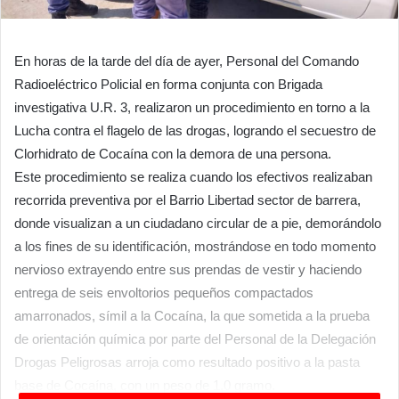
En horas de la tarde del día de ayer, Personal del Comando
Radioeléctrico Policial en forma conjunta con Brigada
investigativa U.R. 3, realizaron un procedimiento en torno a la
Lucha contra el flagelo de las drogas, logrando el secuestro de
Clorhidrato de Cocaína con la demora de una persona.
Este procedimiento se realiza cuando los efectivos realizaban
recorrida preventiva por el Barrio Libertad sector de barrera,
donde visualizan a un ciudadano circular de a pie, demorándolo
a los fines de su identificación, mostrándose en todo momento
nervioso extrayendo entre sus prendas de vestir y haciendo
entrega de seis envoltorios pequeños compactados
amarronados, símil a la Cocaína, la que sometida a la prueba
de orientación química por parte del Personal de la Delegación
Drogas Peligrosas arroja como resultado positivo a la pasta
base de Cocaína, con un peso de 1,0 gramo.