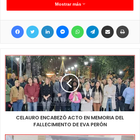
El demorado de 23 años de edad, domiciliado en el Barrio 1° de
Mostrar más
Mayo de esta ciudad fue notificado de la causa judicial,
continuando en libertad supeditado a resolución de la causa, en
Facebook
Twitter
LinkedIn
Messenger
WhatsApp
Telegram
Compartir por correo electrónico
Imprim
tanto el secuestro es remitido al Juzgado en turno.
CELAURO ENCABEZÓ ACTO EN MEMORIA DEL
FALLECIMIENTO DE EVA PERÓN