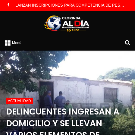
LANZAN INSCRIPCIONES PARA COMPETENCIA DE PESCA EN COSTAS DEL RÍO PARAGUAY
B
Menú
p
ACTUALIDAD
DELINCUENTES INGRESAN A
DOMICILIO Y SE LLEVAN