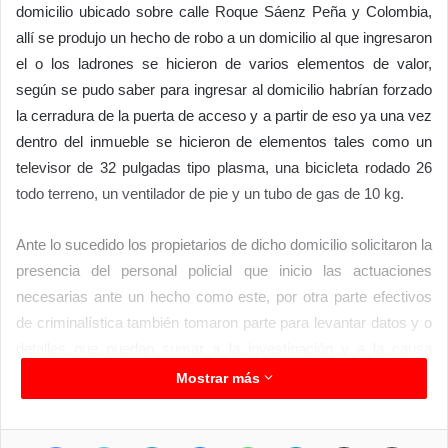
domicilio ubicado sobre calle Roque Sáenz Peña y Colombia,
allí se produjo un hecho de robo a un domicilio al que ingresaron
el o los ladrones se hicieron de varios elementos de valor,
según se pudo saber para ingresar al domicilio habrían forzado
la cerradura de la puerta de acceso y a partir de eso ya una vez
dentro del inmueble se hicieron de elementos tales como un
televisor de 32 pulgadas tipo plasma, una bicicleta rodado 26
todo terreno, un ventilador de pie y un tubo de gas de 10 kg.
Ante lo sucedido los propietarios de dicho domicilio solicitaron la
presencia del personal policial que inicio las actuaciones
necesarias ante un hecho como este, por otra parte efectivos
de criminalística también tomaron parte para levantar datos y o
detalles que puedan sumar a la investigación y a la causa
abierta ante este hecho.
Mostrar más
Facebook
Twitter
LinkedIn
Messenger
WhatsApp
Telegram
Compartir por correo electrónico
Imprimir