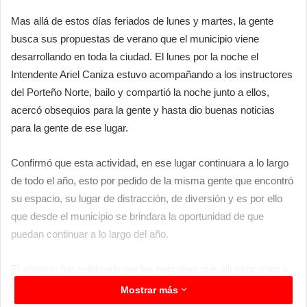
Mas allá de estos días feriados de lunes y martes, la gente
busca sus propuestas de verano que el municipio viene
desarrollando en toda la ciudad. El lunes por la noche el
Intendente Ariel Caniza estuvo acompañando a los instructores
del Porteño Norte, bailo y compartió la noche junto a ellos,
acercó obsequios para la gente y hasta dio buenas noticias
para la gente de ese lugar.
Confirmó que esta actividad, en ese lugar continuara a lo largo
de todo el año, esto por pedido de la misma gente que encontró
su espacio, su lugar de distracción, de diversión y es por ello
que desde el municipio se brindara la oportunidad de que
puedan continuar a lo largo del año.
El anuncio fue celebrado por las personas que allí concurren y
agradecieron esta oportunidad que les abre la posibilidad de
Mostrar más
seguir a lo largo del resto del año con la propuesta gratuita para