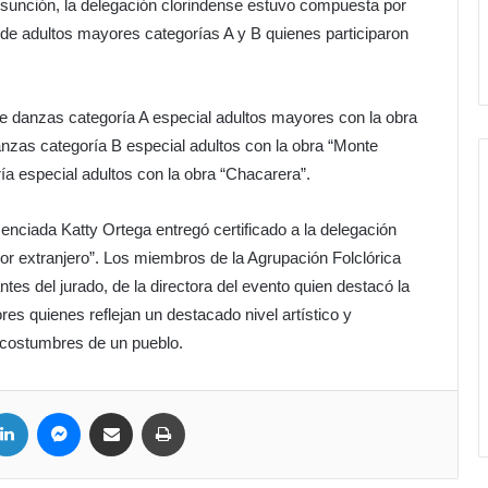
Asunción, la delegación clorindense estuvo compuesta por
 de adultos mayores categorías A y B quienes participaron
de danzas categoría A especial adultos mayores con la obra
danzas categoría B especial adultos con la obra “Monte
ía especial adultos con la obra “Chacarera”.
cenciada Katty Ortega entregó certificado a la delegación
r extranjero”. Los miembros de la Agrupación Folclórica
tes del jurado, de la directora del evento quien destacó la
res quienes reflejan un destacado nivel artístico y
y costumbres de un pueblo.
LinkedIn
Messenger
Compartir por correo electrónico
Imprimir