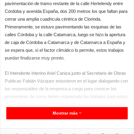
pavimentación de tramo restante de la calle Hertelendy entre
Córdoba y avenida España, dos 200 metros los que faltan para
cerrar una amplia cuadricula céntrica de Clorinda.
Primeramente, se estuvo pavimentando las esquinas de las
calles Córdoba y la calle Catamarca, luego se hizo la apertura
de caja de Córdoba a Catamarca y de Catamarca a España y
se espera que, si el factor climático lo permite, estos trabajos
puedan finalizarse muy pronto.
El Intendente Interino Ariel Caniza junto al Secretario de Obras
Publicas Fabián Vázquez estuvieron en el lugar dialogando con
los responsables de la empresa a cargo para conocer los
pormenores de como tienen organizado los trabajos para estos
días. “Estamos muy cerca de finalizar con un anhelo de todos
que era poder pavimentar diferentes arterias del centro de la
Mostrar más
ciudad, lo que va permitir que haya más alternativas a la hora
de circular y mayor comodidad para los vecinos y comercios
Facebook
Twitter
LinkedIn
Messenger
WhatsApp
Telegram
Compartir por correo electrónico
Imprimir