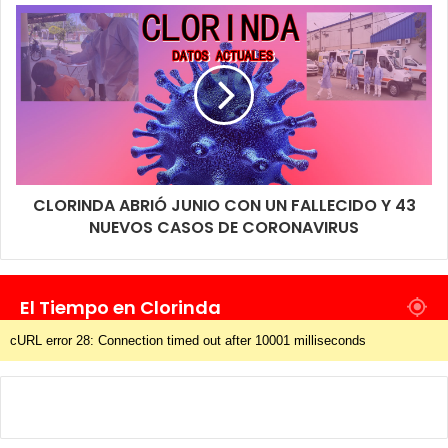
ya que luego eso es arrastrado por las bocas de tormenta y
terminan siendo un motivo de colapso en algunos lugares,
cuanto más limpio y liberado tenemos los desagües, se logra
un escurrimiento mucho más rápido, señalaba Juan Carlos
Morel Subsecretario de Obras Públicas.
CLORINDA ABRIÓ JUNIO CON UN FALLECIDO Y 43
NUEVOS CASOS DE CORONAVIRUS
El Tiempo en Clorinda
cURL error 28: Connection timed out after 10001 milliseconds