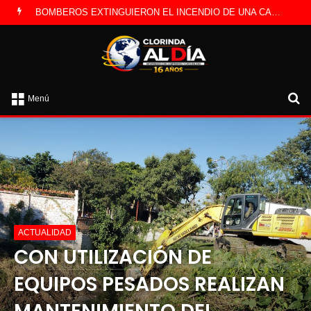
LA POLICÍA INVESTIGA ROBO A CAMBISTA OCURRIDO ESTE JUEVES
B
Menú
p
ACTUALIDAD
CON UTILIZACIÓN DE
EQUIPOS PESADOS REALIZAN