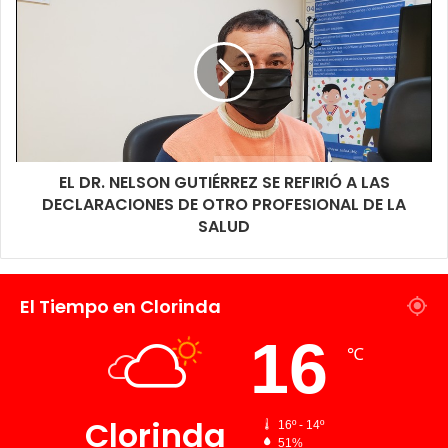
ayudas más a futuro, en la recorrida de entrega, os vecinos
manifestaban su agradecimiento por esta asistencia que llega a
ayudarlos en sus consumos diarios. Las bolsas contienen
productos esenciales como yerba, azúcar, aceite, arroz, fideo,
puré de tomate, entre otros artículos más.
EL DR. NELSON GUTIÉRREZ SE REFIRIÓ A LAS
DECLARACIONES DE OTRO PROFESIONAL DE LA
SALUD
El Tiempo en Clorinda
16
℃
Clorinda
16º - 14º
51%