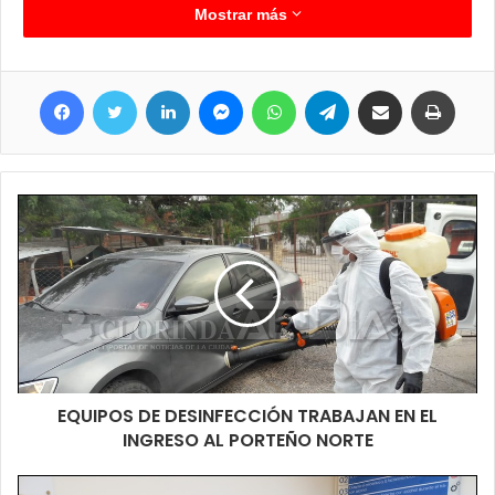
finalidad de ayudar a estas familias.
Mostrar más
Facebook
Twitter
LinkedIn
Messenger
WhatsApp
Telegram
Compartir por correo electrónico
Imprimir
EQUIPOS DE DESINFECCIÓN TRABAJAN EN EL
INGRESO AL PORTEÑO NORTE
La tarea demando algunas horas y en principio sería la primera
de las asistencias en llegar y no se descarta que existan otras