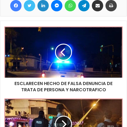
para que los interesados puedan realizar actividades de
navegación en embarcaciones seguras, habilitadas y que están
además acompañadas de gente responsable.
Siempre es importante resaltar que esta alternativa de la playa
es totalmente libre y que la gente puede acercarse los días
domingos de esta temporada, hasta el cierre de temporada sin
ningún inconveniente, incluso como muchos pasar todo el día
con algún asadito y bebidas refrescantes para que ya en horas
de la tarde cuando se habilita el ingreso a las aguas sumen esta
propuesta de manera segura.
ESCLARECEN HECHO DE FALSA DENUNCIA DE
TRATA DE PERSONA Y NARCOTRAFICO