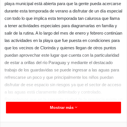
playa municipal está abierta para que la gente pueda acercarse
durante esta temporada de verano a disfrutar de un día especial
con todo lo que implica esta temporada tan calurosa que llama
a tener actividades especiales para diagramarlas en familia y
salir de la rutina. A lo largo del mes de enero y febrero continúan
las actividades en la playa que fue puesta en condiciones para
que los vecinos de Clorinda y quienes llegan de otros puntos
puedan aprovechar este lugar que cuenta con la particularidad
de estar a orillas del río Paraguay y mediante el destacado
trabajo de los guardavidas se puede ingresar a las aguas para
refrescarse un poco y que principalmente los niños puedan
disfrutar de ese espacio sin riesgos ya que el sector de acceso
a las aguas está claramente delimitado y controlado.
Recordemos que en la segunda ciudad de la provincia existe un
emprendimiento privado denominado “Newet” que tiene
Mostrar más
actividades de navegación por aguas de los ríos y riachos de la
zona y su propietario Pablo Monges también suma su servicio
Facebook
Twitter
LinkedIn
Messenger
WhatsApp
Telegram
Compartir por correo electrónico
Imprim