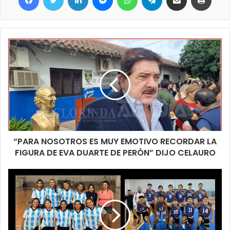
encuentros, y no solo pasa con hinchas de River sino que
también suele ocurrir con fanáticos del xeneise cuando los
partidos son en la Bombonera, el fanatismo, el amor por los
colores hace que se hagan esfuerzos, miles de kilómetros y
hasta se pasen momentos incomodos con tal de estar y tenerlo
en la memoria y los recuerdos.
“PARA NOSOTROS ES MUY EMOTIVO RECORDAR LA
FIGURA DE EVA DUARTE DE PERÓN” DIJO CELAURO