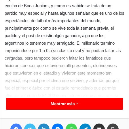
equipo de Boca Juniors, y como es sabido se trata de un
partido muy especial y hasta algunos señalan que es uno de los
espectáculos de futbol más importantes del mundo,
principalmente por cómo se vive toda la semana previa, el
partido y el post de existir algún ganador, algo que los
argentinos lo tenemos muy arraigado. El millonario termino
imponiéndose por 1 a 0 a su clásico rival y no podían faltar las
cargadas, pero tampoco pudieron faltar los fanáticos que
hicieron conocer que estuvieron allí presentes, clorindenses
que estuvieron en el estadio y vivieron este momento tan
especial, especial por el clima que se vive, y además porque
fue el primer clásico con el estadio remodelado que permite
albergar a cerca de 84.000 espectadores y que aun ampliara
más su capacidad en los próximos meses.
Mostrar más
A pesar de que Clorinda está a más de 1200 km de distancia de
donde se disputan estos espectáculos deportivos, siempre
Facebook
Twitter
LinkedIn
Messenger
WhatsApp
Telegram
Compartir por correo electrónico
Imprim
existen fanáticos que hacen lo posible para participar de estos