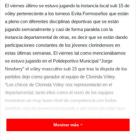
El viernes último se estuvo jugando la instancia local sub 15 de
vóley perteneciente a los torneos Evita Formoseños que están
a pleno con diferentes disciplinas deportivas que se están
jugando semanalmente y casi de forma paralela con la
instancia departamental de otras, es decir que se están dando
participaciones constantes de los jóvenes clorindenses en
estas últimas semanas. El viernes tal como mencionábamos
se estuvo jugando en el Polideportivo Municipal “Jorge
Newbery” el vóley masculino sub 15 que tras la disputa de los
partidos dejo como ganador al equipo de Clorinda Vóley.
“Los chicos de Clorinda Vóley nos representarán en el
departamental, tanto ellos como el resto de los equipos
mostraron un muy buen nivel de competencia con lindos
partidos, eso es bueno mencionarlo y así como en este caso
con el vóley, también eso se viene repitiendo con otras
disciplinas, estamos realmente muy bien, incluso con algunos
Mostrar más
triunfos departamentales que ya están asegurando participación