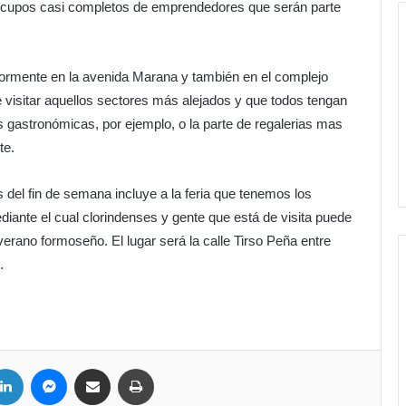
n cupos casi completos de emprendedores que serán parte
iormente en la avenida Marana y también en el complejo
de visitar aquellos sectores más alejados y que todos tengan
tas gastronómicas, por ejemplo, o la parte de regalerias mas
te.
s del fin de semana incluye a la feria que tenemos los
ante el cual clorindenses y gente que está de visita puede
verano formoseño. El lugar será la calle Tirso Peña entre
.
LinkedIn
Messenger
Compartir por correo electrónico
Imprimir