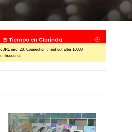
El Tiempo en Clorinda
cURL error 28: Connection timed out after 10000
milliseconds