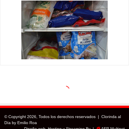
© Copyright
2026, Todos los derechos reservados |
Clorinda al
Día by Emilio Roa
Diseño web, Hosting y Streaming By |
AER Multinet