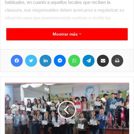
habituales, en cuanto a aquellos locales que reciben la
clausura, sus responsables deben acercarse a regularizar su
situación para que posteriormente vuelvan a recibir las
documentaciones faltantes y que los habilitan a ejercer el
comercio y operar al igual que los demás comercios de manera
Mostrar más
equitativa.
Facebook
Twitter
LinkedIn
Messenger
WhatsApp
Telegram
Compartir por correo electrónico
Imprim