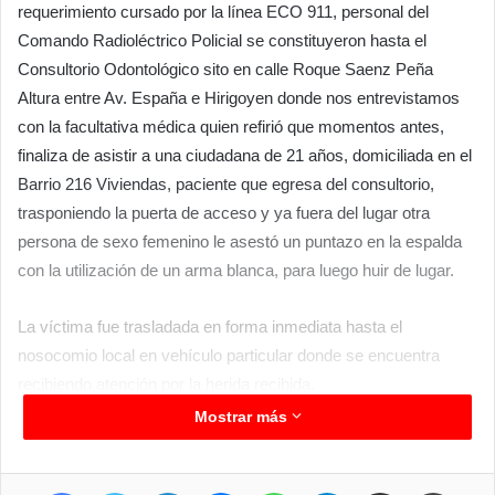
requerimiento cursado por la línea ECO 911, personal del
Comando Radioléctrico Policial se constituyeron hasta el
Consultorio Odontológico sito en calle Roque Saenz Peña
Altura entre Av. España e Hirigoyen donde nos entrevistamos
con la facultativa médica quien refirió que momentos antes,
finaliza de asistir a una ciudadana de 21 años, domiciliada en el
Barrio 216 Viviendas, paciente que egresa del consultorio,
trasponiendo la puerta de acceso y ya fuera del lugar otra
persona de sexo femenino le asestó un puntazo en la espalda
con la utilización de un arma blanca, para luego huir de lugar.
La víctima fue trasladada en forma inmediata hasta el
nosocomio local en vehículo particular donde se encuentra
recibiendo atención por la herida recibida.
Mostrar más
Personal Policial femenino del Comando Radioléctrico que se
encontraban realizando recorridas en averiguación de este
Facebook
Twitter
LinkedIn
Messenger
WhatsApp
Telegram
Compartir por correo electrónico
Imprim