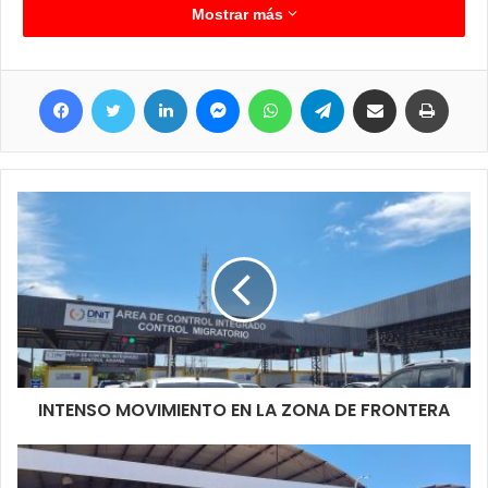
Este sábado último San Martín y Hertelendy fue la esquina
Mostrar más
emblemática de siempre para Clorinda Creativa y miles de
personas volvieron a disfrutar de cada atractivo, pero esto no
Facebook
Twitter
LinkedIn
Messenger
WhatsApp
Telegram
Compartir por correo electrónico
Imprim
termina, incluso ya hay planes que darana conocer y están
ligados a esta temporada de verano.
INTENSO MOVIMIENTO EN LA ZONA DE FRONTERA