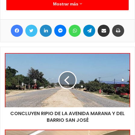
playón Jin González en el complejo habitacional desde las
Mostrar más
primeras horas de la mañana y alrededor de las 11 hs. Se
estuvo llegando un grupo de personas con estos mismos
Facebook
Twitter
LinkedIn
Messenger
WhatsApp
Telegram
Compartir por correo electrónico
Imprim
productos hasta el municipio clorindense donde les abrieron la
oportunidad a los empleados municipales a poder acceder a
estas bolsas saludables y accesibles.
CONCLUYEN RIPIO DE LA AVENIDA MARANA Y DEL
BARRIO SAN JOSÉ