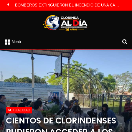
LA POLICÍA INVESTIGA ROBO A CAMBISTA OCURRIDO ESTE JUEVES
B
Menú
po
ACTUALIDAD
CIENTOS DE CLORINDENSES