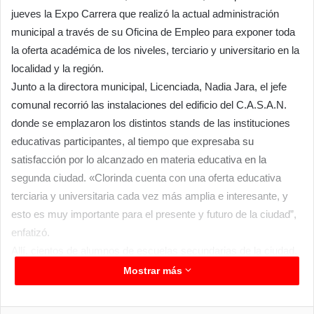
jueves la Expo Carrera que realizó la actual administración
municipal a través de su Oficina de Empleo para exponer toda
la oferta académica de los niveles, terciario y universitario en la
localidad y la región.
Junto a la directora municipal, Licenciada, Nadia Jara, el jefe
comunal recorrió las instalaciones del edificio del C.A.S.A.N.
donde se emplazaron los distintos stands de las instituciones
educativas participantes, al tiempo que expresaba su
satisfacción por lo alcanzado en materia educativa en la
segunda ciudad. «Clorinda cuenta con una oferta educativa
terciaria y universitaria cada vez más amplia e interesante, y
esto es muy importante para el presente y futuro de la ciudad”,
enfatizó.
Allí, cientos de alumnos de escuelas secundarias de la ciudad,
padres y público en general conocieron de primera mano las
Mostrar más
distintas carreras terciarias, universitarias y oficios que se
ofrecen en el ámbito local y provincial.