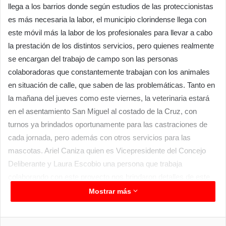
llega a los barrios donde según estudios de las proteccionistas
es más necesaria la labor, el municipio clorindense llega con
este móvil más la labor de los profesionales para llevar a cabo
la prestación de los distintos servicios, pero quienes realmente
se encargan del trabajo de campo son las personas
colaboradoras que constantemente trabajan con los animales
en situación de calle, que saben de las problemáticas. Tanto en
la mañana del jueves como este viernes, la veterinaria estará
en el asentamiento San Miguel al costado de la Cruz, con
turnos ya brindados oportunamente para las castraciones de
cada jornada, pero además con otros servicios para las
mascotas. Ariel Caniza quien es Vicepresidente del Concejo
Deliberante y Laura Escobio una persona que trabaja
colaborando con este proyecto nos brindaron detalles de este
importante trabajo.
Mostrar más
“Por cuestión de falta de insumos no se puede hacer este
trabajo más frecuentemente, pero en la medida de las
Facebook
Twitter
LinkedIn
Messenger
WhatsApp
Telegram
Compartir por correo electrónico
Imprim