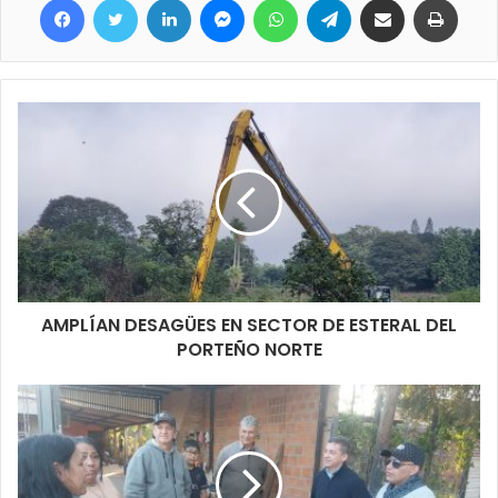
también en busca de mejorar el escurrimiento de las aguas
producto de precipitaciones.
AMPLÍAN DESAGÜES EN SECTOR DE ESTERAL DEL
PORTEÑO NORTE