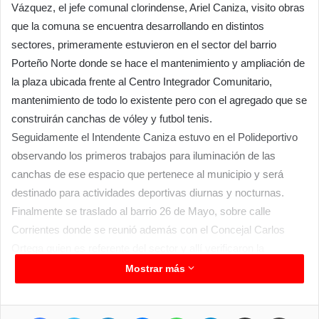
Vázquez, el jefe comunal clorindense, Ariel Caniza, visito obras
que la comuna se encuentra desarrollando en distintos
sectores, primeramente estuvieron en el sector del barrio
Porteño Norte donde se hace el mantenimiento y ampliación de
la plaza ubicada frente al Centro Integrador Comunitario,
mantenimiento de todo lo existente pero con el agregado que se
construirán canchas de vóley y futbol tenis.
Seguidamente el Intendente Caniza estuvo en el Polideportivo
observando los primeros trabajos para iluminación de las
canchas de ese espacio que pertenece al municipio y será
destinado para actividades deportivas diurnas y nocturnas.
Finalmente se traslado al barrio 26 de Mayo, sobre calle
Corrientes donde se reunió además con el Concejal Carlos
Ortega quien es referente del sector y allí verificaron la
colocación de tubos de hormigón que ayudaran al mejoramiento
Mostrar más
del escurrimiento de las aguas y además hay otras tareas de
desagües que se estarán concluyendo durante esta semana,
Facebook
Twitter
LinkedIn
Messenger
WhatsApp
Telegram
Compartir por correo electrónico
Imprimir